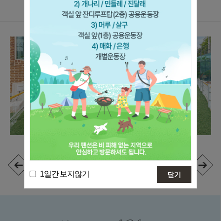
가평 하이몽 애견 펜션을 소개합니다.
머루(공용운동장/개별바베큐)
분리형/ 침대룸 거실 주방 화장실
1일간 보지않기
닫기