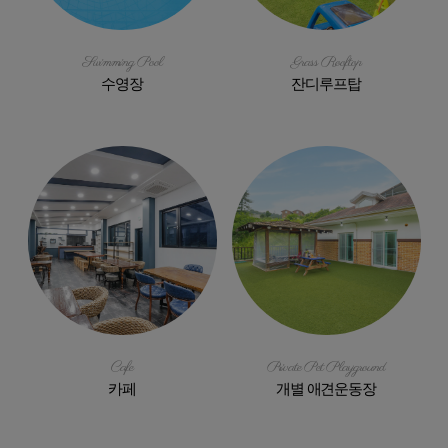
Swimming Pool
Grass Rooftop
수영장
잔디루프탑
Cafe
Private Pet Playground
카페
개별 애견운동장